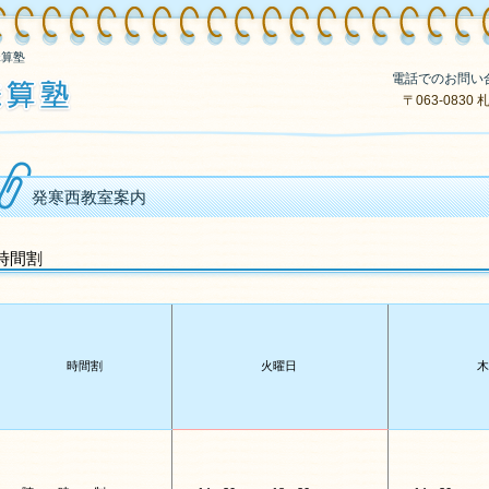
珠算塾
電話でのお問い
〒063-08
発寒西教室案内
時間割
時間割
火曜日