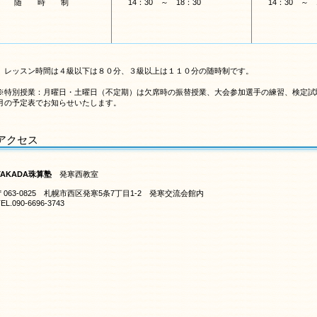
随 時 制
14：30 ～ 18：30
14：30 ～ 
レッスン時間は４級以下は８０分、３級以上は１１０分の随時制です。
※特別授業：月曜日・土曜日（不定期）は欠席時の振替授業、大会参加選手の練習、検定試
月の予定表でお知らせいたします。
アクセス
TAKADA珠算塾
発寒西教室
〒063-0825 札幌市西区発寒5条7丁目1-2 発寒交流会館内
EL.090-6696-3743